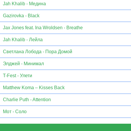
Jаh Khаlib - Медина
Gazirovka - Black
Jax Jones feat. Ina Wroldsen - Breathe
Jah Khalib - Лейла
Светлана Лобода - Пора Домой
Элджей - Минимал
T-Fest - Улети
Matthew Koma – Kisses Back
Charlie Puth - Attention
Мот - Соло