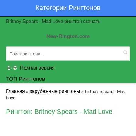
Категории Рингтонов
Britney Spears - Mad Love рингтон скачать
New-Rington.com
Полная версия
ТОП Рингтонов
Главная
зарубежные рингтоны
»
» Britney Spears - Mad
Love
Рингтон: Britney Spears - Mad Love