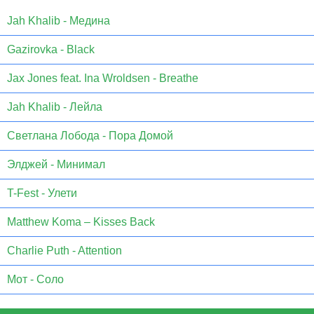
Jаh Khаlib - Медина
Gazirovka - Black
Jax Jones feat. Ina Wroldsen - Breathe
Jah Khalib - Лейла
Светлана Лобода - Пора Домой
Элджей - Минимал
T-Fest - Улети
Matthew Koma – Kisses Back
Charlie Puth - Attention
Мот - Соло