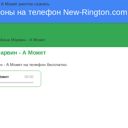
 А Может рингтон скачать
тоны на телефон New-Rington.com
 Миша Марвин - А Может
Марвин - А Может
н - А Может на телефон бесплатно.
Может
00:00