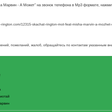
ша Марвин - А Может" на звонок телефона в Mp3 формате, нажми
w-rington.com/12315-skachat-rington-mot-feat-misha-marvin-a-mozhet-
жений, пожеланий, жалоб, обращайтесь по контактам указанным вн
!
а
емотай
Марвин