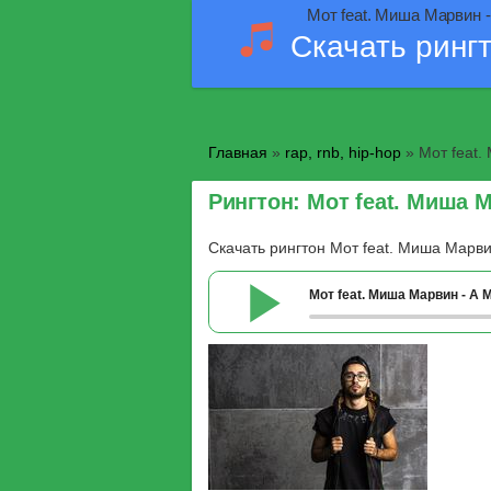
Мот feat. Миша Марвин -
Скачать ринг
Главная
»
rap, rnb, hip-hop
» Мот feat.
Рингтон: Мот feat. Миша 
Скачать рингтон Мот feat. Миша Марви
Мот feat. Миша Марвин - А 