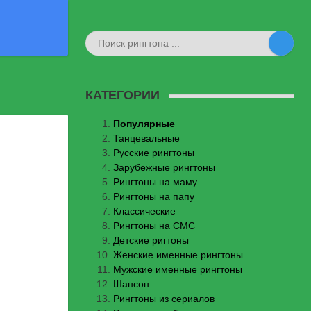
КАТЕГОРИИ
Популярные
Танцевальные
Русские рингтоны
Зарубежные рингтоны
Рингтоны на маму
Рингтоны на папу
Классические
Рингтоны на СМС
Детские ригтоны
Женские именные рингтоны
Мужские именные рингтоны
Шансон
Рингтоны из сериалов