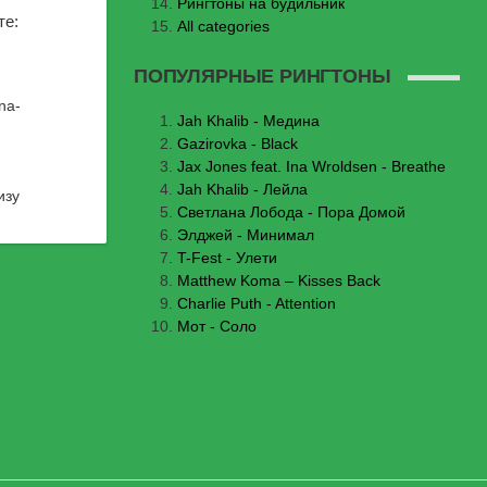
Рингтоны на будильник
те:
All categories
ПОПУЛЯРНЫЕ РИНГТОНЫ
na-
Jаh Khаlib - Медина
Gazirovka - Black
Jax Jones feat. Ina Wroldsen - Breathe
Jah Khalib - Лейла
изу
Светлана Лобода - Пора Домой
Элджей - Минимал
T-Fest - Улети
Matthew Koma – Kisses Back
Charlie Puth - Attention
Мот - Соло