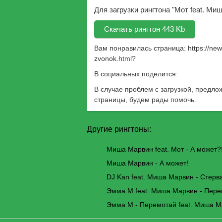
Для загрузки рингтона "Мот feat. Ми
Скачать рингтон 443 Kb
Вам понравилась страница:
https://ne
zvonok.html
?
В социальных поделится:
В случае проблем с загрузкой, предло
страницы, будем рады помочь.
Другие рингтоны:
Миша Марвин feat. Мот - А может?
Миша Марвин - А может!
DJ Kan feat. Миша Марвин - Стерв
Эмма М feat. Миша Марвин - Пер
Эмма М - Перемотай feat. Миша 