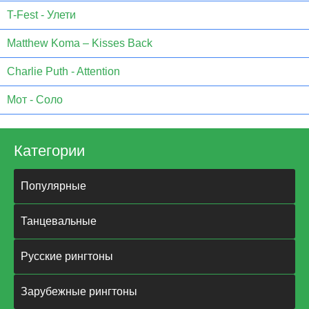
T-Fest - Улети
Matthew Koma – Kisses Back
Charlie Puth - Attention
Мот - Соло
Категории
Популярные
Танцевальные
Русские рингтоны
Зарубежные рингтоны