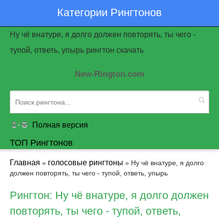
Категории Рингтонов
Ну чё внатуре, я долго должен повторять, ты чего -
тупой, ответь, упырь рингтон скачать
New-Rington.com
Полная версия
ТОП Рингтонов
Главная
голосовые рингтоны
»
» Ну чё внатуре, я долго
должен повторять, ты чего - тупой, ответь, упырь
Рингтон: Ну чё внатуре, я долго должен
повторять, ты чего - тупой, ответь,