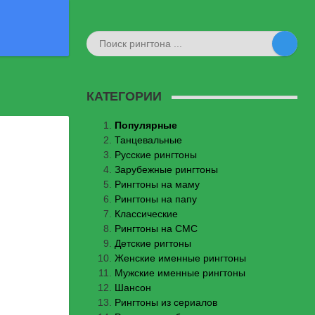
КАТЕГОРИИ
Популярные
Танцевальные
Русские рингтоны
Зарубежные рингтоны
Рингтоны на маму
Рингтоны на папу
Классические
Рингтоны на СМС
Детские ригтоны
Женские именные рингтоны
Мужские именные рингтоны
Шансон
Рингтоны из сериалов