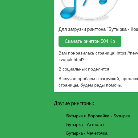
Для загрузки рингтона "Бутырка - Ко
Скачать рингтон 504 Kb
Вам понравилась страница:
https://ne
zvonok.html
?
В социальных поделится:
В случае проблем с загрузкой, предло
страницы, будем рады помочь.
Другие рингтоны:
Бутырка и Воровайки - Бутырка
Бутырка - Аттестат
Бутырка - Чечёточка