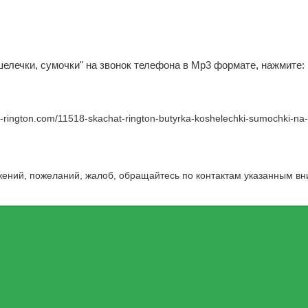
шелечки, сумочки" на звонок телефона в Mp3 формате, нажмите:
w-rington.com/11518-skachat-rington-butyrka-koshelechki-sumochki-na-
жений, пожеланий, жалоб, обращайтесь по контактам указанным вн