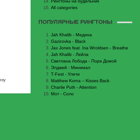
Рингтоны на будильник
All categories
ПОПУЛЯРНЫЕ РИНГТОНЫ
Jаh Khаlib - Медина
Gazirovka - Black
Jax Jones feat. Ina Wroldsen - Breathe
Jah Khalib - Лейла
Светлана Лобода - Пора Домой
Элджей - Минимал
T-Fest - Улети
изу
Matthew Koma – Kisses Back
Charlie Puth - Attention
Мот - Соло