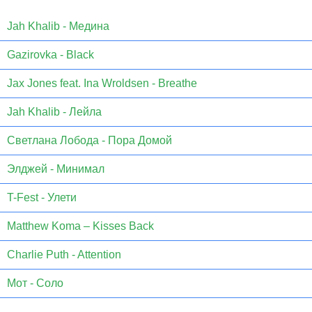
Jаh Khаlib - Медина
Gazirovka - Black
Jax Jones feat. Ina Wroldsen - Breathe
Jah Khalib - Лейла
Светлана Лобода - Пора Домой
Элджей - Минимал
T-Fest - Улети
Matthew Koma – Kisses Back
Charlie Puth - Attention
Мот - Соло