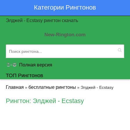
Категории Рингтонов
Элджей - Ecstasy рингтон скачать
New-Rington.com
Полная версия
ТОП Рингтонов
Главная
бесплатные рингтоны
»
» Элджей - Ecstasy
Рингтон: Элджей - Ecstasy