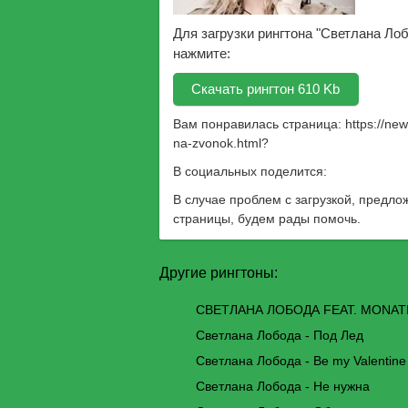
Для загрузки рингтона "Светлана Ло
нажмите:
Скачать рингтон 610 Kb
Вам понравилась страница:
https://ne
na-zvonok.html
?
В социальных поделится:
В случае проблем с загрузкой, предло
страницы, будем рады помочь.
Другие рингтоны:
СВЕТЛАНА ЛОБОДА FEAT. MONATI
Светлана Лобода - Под Лед
Светлана Лобода - Be my Valentine
Светлана Лобода - Не нужна