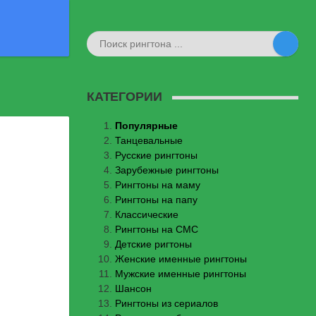
КАТЕГОРИИ
Популярные
Танцевальные
Русские рингтоны
Зарубежные рингтоны
Рингтоны на маму
Рингтоны на папу
Классические
Рингтоны на СМС
Детские ригтоны
Женские именные рингтоны
Мужские именные рингтоны
Шансон
Рингтоны из сериалов