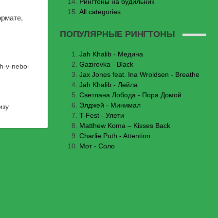
Рингтоны на будильник
All categories
ормате,
ПОПУЛЯРНЫЕ РИНГТОНЫ
Jаh Khаlib - Медина
Gazirovka - Black
sh-v-nebo-
Jax Jones feat. Ina Wroldsen - Breathe
Jah Khalib - Лейла
Светлана Лобода - Пора Домой
Элджей - Минимал
изу
T-Fest - Улети
Matthew Koma – Kisses Back
Charlie Puth - Attention
Мот - Соло