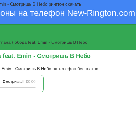
min - Смотришь В Небо рингтон скачать
тоны на телефон New-Rington.com
лана Лобода feat. Emin - Смотришь В Небо
 feat. Emin - Смотришь В Небо
. Emin - Смотришь В Небо на телефон бесплатно.
n - Смотришь В Небо
00:00