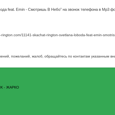
бода feat. Emin - Смотришь В Небо" на звонок телефона в Mp3 ф
w-rington.com/11141-skachat-rington-svetlana-loboda-feat-emin-smotri
жений, пожеланий, жалоб, обращайтесь по контактам указанным вн
K - ЖАРКО