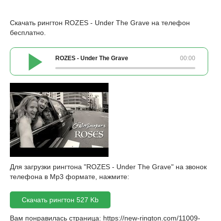
Скачать рингтон ROZES - Undеr Thе Grаvе на телефон
бесплатно.
ROZES - Undеr Thе Grаvе
00:00
Для загрузки рингтона "ROZES - Undеr Thе Grаvе" на звонок
телефона в Mp3 формате, нажмите:
Скачать рингтон 527 Kb
Вам понравилась страница:
https://new-rington.com/11009-