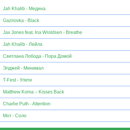
Jаh Khаlib - Медина
Gazirovka - Black
Jax Jones feat. Ina Wroldsen - Breathe
Jah Khalib - Лейла
Светлана Лобода - Пора Домой
Элджей - Минимал
T-Fest - Улети
Matthew Koma – Kisses Back
Charlie Puth - Attention
Мот - Соло