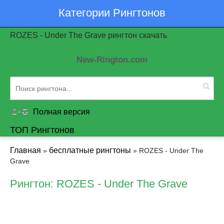
Категории Рингтонов
ROZES - Undеr Thе Grаvе рингтон скачать
New-Rington.com
Полная версия
ТОП Рингтонов
Главная
бесплатные рингтоны
»
» ROZES - Undеr Thе
Grаvе
Рингтон: ROZES - Undеr Thе Grаvе