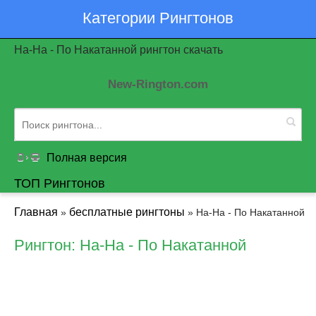
Категории Рингтонов
На-На - По Накатанной рингтон скачать
New-Rington.com
Полная версия
ТОП Рингтонов
Главная
бесплатные рингтоны
»
» На-На - По Накатанной
Рингтон: На-На - По Накатанной