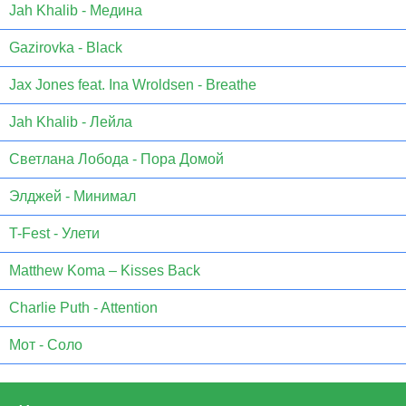
Jаh Khаlib - Медина
Gazirovka - Black
Jax Jones feat. Ina Wroldsen - Breathe
Jah Khalib - Лейла
Светлана Лобода - Пора Домой
Элджей - Минимал
T-Fest - Улети
Matthew Koma – Kisses Back
Charlie Puth - Attention
Мот - Соло