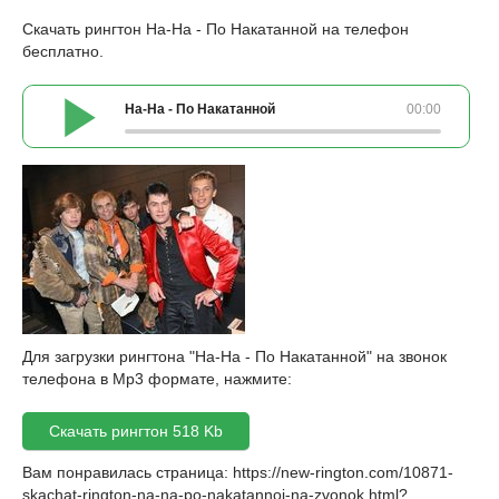
Скачать рингтон На-На - По Накатанной на телефон
бесплатно.
На-На - По Накатанной
00:00
Для загрузки рингтона "На-На - По Накатанной" на звонок
телефона в Mp3 формате, нажмите:
Скачать рингтон 518 Kb
Вам понравилась страница:
https://new-rington.com/10871-
skachat-rington-na-na-po-nakatannoj-na-zvonok.html
?