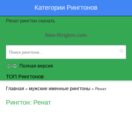
Категории Рингтонов
Ренат рингтон скачать
New-Rington.com
Полная версия
ТОП Рингтонов
Главная
мужские именные рингтоны
»
» Ренат
Рингтон: Ренат