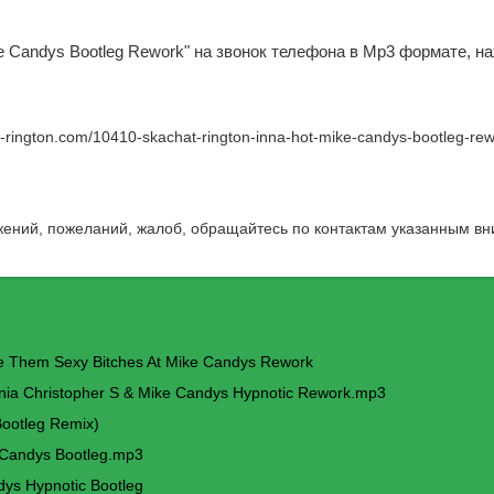
ike Candys Bootleg Rework" на звонок телефона в Mp3 формате, н
w-rington.com/10410-skachat-rington-inna-hot-mike-candys-bootleg-re
жений, пожеланий, жалоб, обращайтесь по контактам указанным вн
e Them Sexy Bitches At Mike Candys Rework
nia Christopher S & Mike Candys Hypnotic Rework.mp3
Bootleg Remix)
e Candys Bootleg.mp3
ys Hypnotic Bootleg