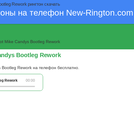
ootleg Rework рингтон скачать
тоны на телефон New-Rington.com
Hot Mike Candys Bootleg Rework
Candys Bootleg Rework
s Bootleg Rework на телефон бесплатно.
leg Rework
00:00