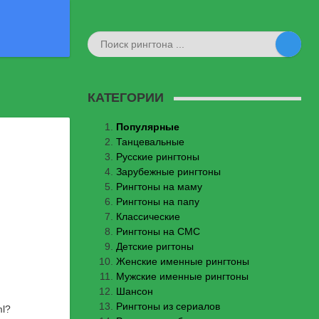
КАТЕГОРИИ
Популярные
Танцевальные
Русские рингтоны
Зарубежные рингтоны
Рингтоны на маму
Рингтоны на папу
Классические
Рингтоны на СМС
Детские ригтоны
Женские именные рингтоны
Мужские именные рингтоны
Шансон
Рингтоны из сериалов
ml
?