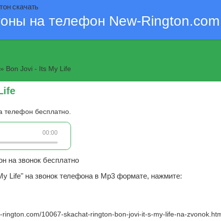
нгтон скачать
тоны на телефон New-Rington.com
» Bon Jovi - Its My Life
Life
 на телефон бесплатно.
00:00
s My Life" на звонок телефона в Mp3 формате, нажмите:
w-rington.com/10067-skachat-rington-bon-jovi-it-s-my-life-na-zvonok.ht