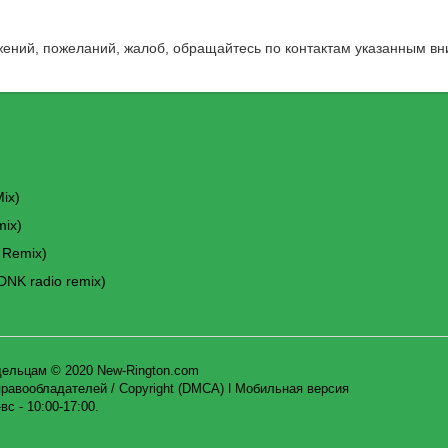
жений, пожеланий, жалоб, обращайтесь по контактам указанным вн
Mix)
mix)
y Remix)
 DNK radio remix)
дельцам © 2020 New-Rington.com
равообладателей / Copyright (DMCA)
ǀ
Мобильная версия
с - 10:00-17:00.