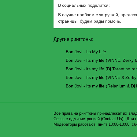
В социальных поделится:
В случае проблем с загрузкой, предло
страницы, будем рады помочь.
Другие рингтоны:
Bon Jovi - Its My Life
Bon Jovi - Its my life (VINNE, Zerky 
Bon Jovi - its my life (Dj Tarantino re
Bon Jovi - Its my life (VINNE & Zerk
Bon Jovi - Its my life (Relanium & Dj
Все права на рингтоны принадлежат их вла
Связь с администрацией (Contact Us)
ǀ
Для п
Модераторы работают: пн-пт 10:00-18:00, сб-в