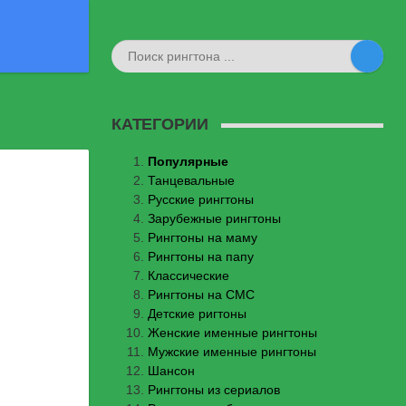
КАТЕГОРИИ
Популярные
Танцевальные
Русские рингтоны
Зарубежные рингтоны
Рингтоны на маму
Рингтоны на папу
Классические
Рингтоны на СМС
Детские ригтоны
Женские именные рингтоны
Мужские именные рингтоны
Шансон
Рингтоны из сериалов