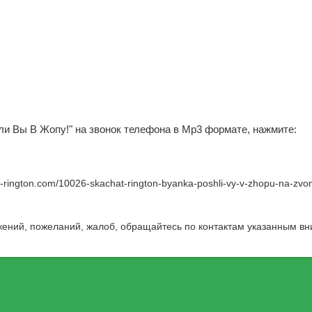
шли Вы В Жопу!" на звонок телефона в Mp3 формате, нажмите:
w-rington.com/10026-skachat-rington-byanka-poshli-vy-v-zhopu-na-zvo
жений, пожеланий, жалоб, обращайтесь по контактам указанным вн