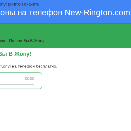
пу! рингтон скачать
тоны на телефон New-Rington.com
нка - Пошли Вы В Жопу!
 Вы В Жопу!
 Жопу! на телефон бесплатно.
!
00:00